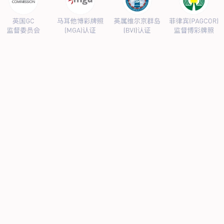
公司新闻
行业新闻
产品中心
抗病毒
人源蛋白
普药制剂
体外诊断
研发中心
研发概况
研发管线
生产基地
甘泉厂区
刘庄厂区
吴桥厂区
汊河厂区
商务合作
商业合作
CMO
投资者关系
公司公告
投资者互动
人力资源