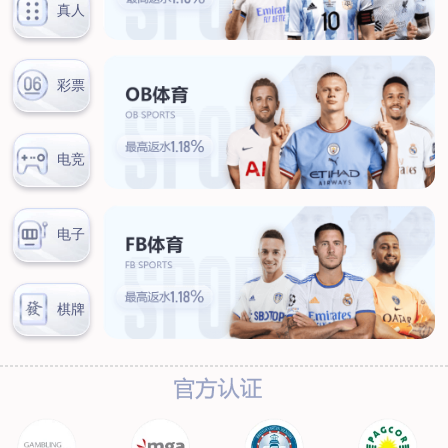
汊河厂区
商务合作
商业合作
CMO
投资者关系
公司公告
投资者互动
人力资源
人才理念
系统培训
艾匠培训计划
福利体系
招贤纳士
首页
关于我们
核心竞争力
历程&荣誉
发展规划
企业文化
新闻资讯